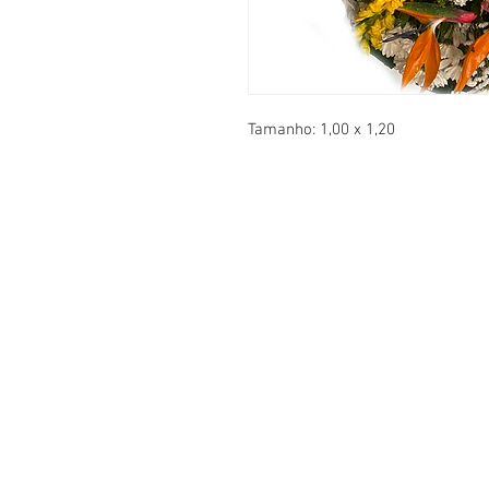
Tamanho: 1,00 x 1,20
Contato
Tel: 011-991601903
contato@flordalins.com.br