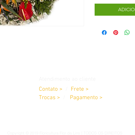
ADICI
Atendimento ao cliente
Contato >
/
Frete >
Trocas >
/
Pagamento >
Copyright © 2019 Floricultura Flor da Lins | TODOS OS DIREITOS