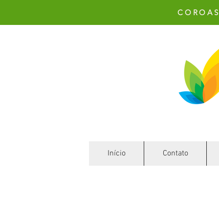
COROAS 
Início
Início
Contato
Contato
Arranjos
B